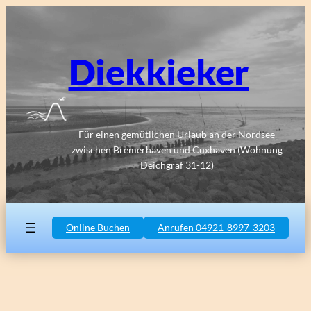
Zum
Inhalt
springen
Diekkieker
Für einen gemütlichen Urlaub an der Nordsee
zwischen Bremerhaven und Cuxhaven (Wohnung
Deichgraf 31-12)
Online Buchen
Anrufen 04921-8997-3203